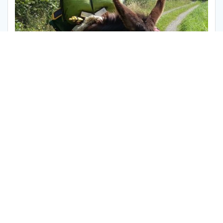
pelgrimsadvies
meer informatie