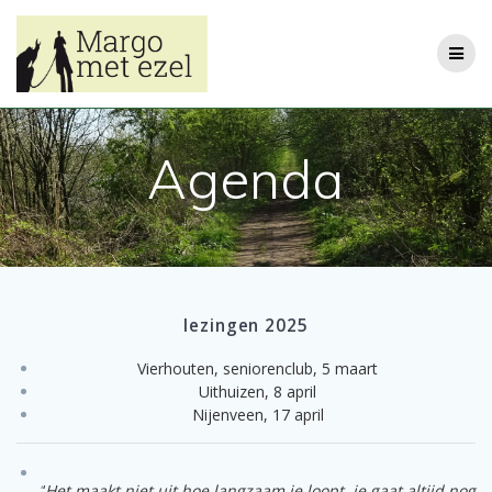
Ga
naar
de
inhoud
Agenda
lezingen 2025
Vierhouten, seniorenclub, 5 maart
Uithuizen, 8 april
Nijenveen, 17 april
‘
‘
Het maakt niet uit hoe langzaam je loopt, je gaat altijd nog