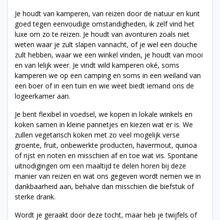
Je houdt van kamperen, van reizen door de natuur en kunt
goed tegen eenvoudige omstandigheden, ik zelf vind het
luxe om zo te reizen. Je houdt van avonturen zoals niet
weten waar je zult slapen vannacht, of je wel een douche
zult hebben, waar we een winkel vinden, je houdt van mooi
en van lelijk weer. Je vindt wild kamperen oké, soms
kamperen we op een camping en soms in een weiland van
een boer of in een tuin en wie weet biedt iemand ons de
logeerkamer aan.
Je bent flexibel in voedsel, we kopen in lokale winkels en
koken samen in kleine pannetjes en kiezen wat er is. We
zullen vegetarisch koken met zo veel mogelijk verse
groente, fruit, onbewerkte producten, havermout, quinoa
of rijst en noten en misschien af en toe wat vis. Spontane
uitnodigingen om een maaltijd te delen horen bij deze
manier van reizen en wat ons gegeven wordt nemen we in
dankbaarheid aan, behalve dan misschien die biefstuk of
sterke drank.
Wordt je geraakt door deze tocht, maar heb je twijfels of