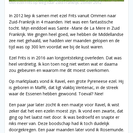
Met ezel Frits op weg naar Zuid-Frankrijk. Zomer 2012
In 2012 liep ik samen met ezel Frits vanuit Ommen naar
Zuid-Frankrijk in 4 maanden. Het was een fantastische
tocht. Mijn einddoel was Sainte -Marie de La Mere in Zuid
Frankrijk. We gingen heel goed, we hebben de Middellandse
zee niet gehaald, we hadden vier maanden gelopen en de
tijd was op 300 km voordat we bij de kust waren.
Ezel Frits is in 2016 aan longontsteking overleden. Dat was
heel verdrietig. Ik kon toen nog niet weten wat er daarna
zou gebeuren en waarom me dit moest overkomen.
Op marktplaats vond ik Ravel, een grote Pyreneese ezel. Hij
is geboren in Maffé, dat ligt vlakbij Ventenac, in de streek
waar de Essenen hebben gewoond. Toeval? Nee!
Een paar jaar later zocht ik een maatje voor Ravel, ik wist
zeker dat het een ezelin moest zijn. Ik vond een zwarte, dat
ging op het laatst niet door. Ik was bedroefd en snapte er
niks meer van. Deze boodschap had ik toch duidelijk
doorgekregen. Een paar maanden later vond ik Rosemunde.