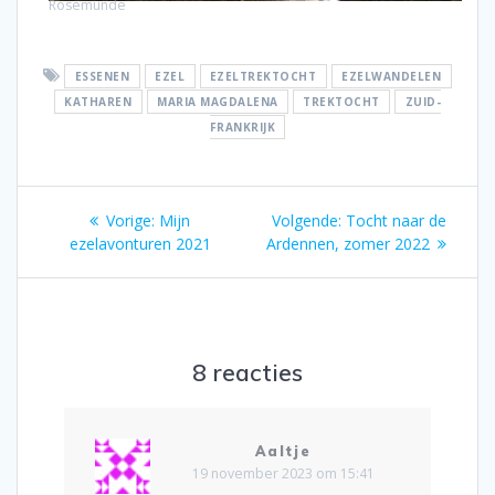
Rosemunde
ESSENEN
EZEL
EZELTREKTOCHT
EZELWANDELEN
KATHAREN
MARIA MAGDALENA
TREKTOCHT
ZUID-
FRANKRIJK
Bericht
Vorig
Volgend
Vorige:
Mijn
Volgende:
Tocht naar de
navigatie
bericht:
bericht:
ezelavonturen 2021
Ardennen, zomer 2022
8 reacties
Aaltje
19 november 2023 om 15:41