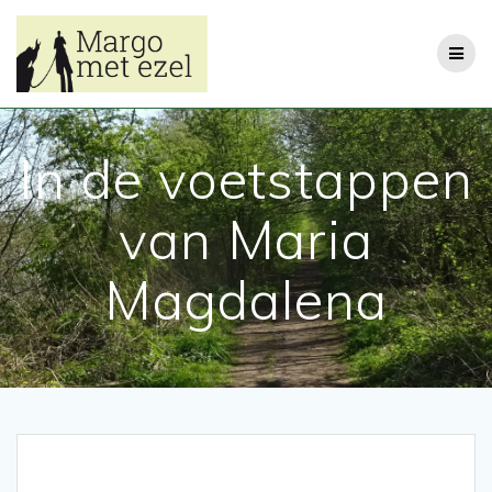
Ga
naar
de
inhoud
In de voetstappen
van Maria
Magdalena