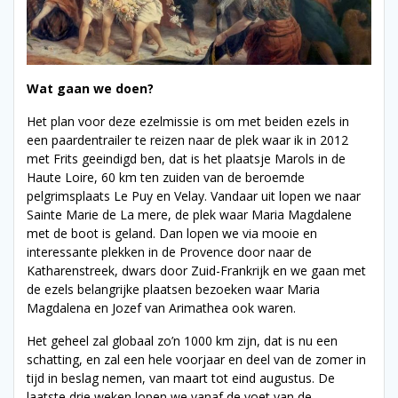
Wat gaan we doen?
Het plan voor deze ezelmissie is om met beiden ezels in
een paardentrailer te reizen naar de plek waar ik in 2012
met Frits geeindigd ben, dat is het plaatsje Marols in de
Haute Loire, 60 km ten zuiden van de beroemde
pelgrimsplaats Le Puy en Velay. Vandaar uit lopen we naar
Sainte Marie de La mere, de plek waar Maria Magdalene
met de boot is geland. Dan lopen we via mooie en
interessante plekken in de Provence door naar de
Katharenstreek, dwars door Zuid-Frankrijk en we gaan met
de ezels belangrijke plaatsen bezoeken waar Maria
Magdalena en Jozef van Arimathea ook waren.
Het geheel zal globaal zo’n 1000 km zijn, dat is nu een
schatting, en zal een hele voorjaar en deel van de zomer in
tijd in beslag nemen, van maart tot eind augustus. De
laatste drie weken lopen we vanaf de voet van de