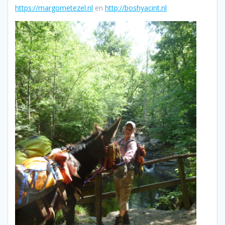
https://margometezel.nl
en
http://boshyacint.nl