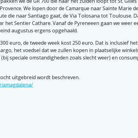
akken we de GR 700 die naar het zuiden loopt tot St. Gilles b
e Provence. We lopen door de Camarque naar Sainte Marie d
oute die naar Santiago gaat, de Via Tolosana tot Toulouse. 
aar het Sentier Cathare. Vanaf de Pyreneeen gaan we weer e
 eind augustus ergens opgehaald.
0 euro, de tweede week kost 250 euro. Dat is inclusief he
rgo, het voedsel dat we zullen kopen in plaatselijke winkels
(bij speciale omstandigheden zoals slecht weer) en consump
tocht uitgebreid wordt beschreven.
riamagdalena/