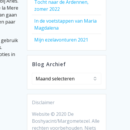
ij Arles.
Tocht naar de Ardennen,
e la Mere
zomer 2022
Dan gaan
In de voetstappen van Maria
en paar
Magdalena
Mijn ezelavonturen 2021
t gebruik
.
ties in
Blog Archief
Blog
Archief
Disclaimer
Website © 2020 De
Boshyacint/Margometezel. Alle
rechten voorbehouden. Niets