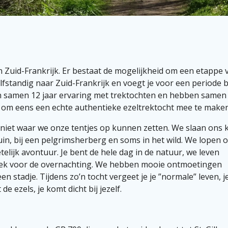
n Zuid-Frankrijk. Er bestaat de mogelijkheid om een etappe 
lfstandig naar Zuid-Frankrijk en voegt je voor een periode b
n samen 12 jaar ervaring met trektochten en hebben samen
ns om eens een echte authentieke ezeltrektocht mee te maken
iet waar we onze tentjes op kunnen zetten. We slaan ons
uin, bij een pelgrimsherberg en soms in het wild. We lopen
elijk avontuur. Je bent de hele dag in de natuur, we leven
lek voor de overnachting. We hebben mooie ontmoetingen
stadje. Tijdens zo’n tocht vergeet je je ”normale” leven, j
de ezels, je komt dicht bij jezelf.