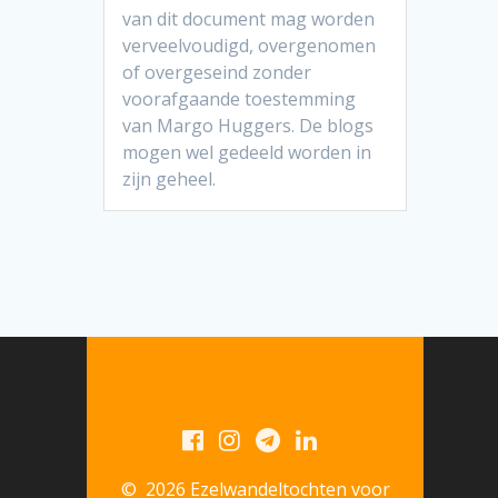
van dit document mag worden
verveelvoudigd, overgenomen
of overgeseind zonder
voorafgaande toestemming
van Margo Huggers. De blogs
mogen wel gedeeld worden in
zijn geheel.
© 2026 Ezelwandeltochten voor