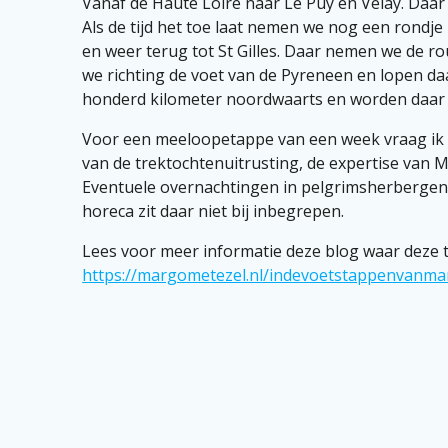
Vanaf de Haute Loire naar Le Puy en Velay. Daar p
Als de tijd het toe laat nemen we nog een rondj
en weer terug tot St Gilles. Daar nemen we de r
we richting de voet van de Pyreneen en lopen d
honderd kilometer noordwaarts en worden daar
Voor een meeloopetappe van een week vraag ik 30
van de trektochtenuitrusting, de expertise van Ma
Eventuele overnachtingen in pelgrimsherbergen 
horeca zit daar niet bij inbegrepen.
Lees voor meer informatie deze blog waar deze 
https://margometezel.nl/indevoetstappenvanma