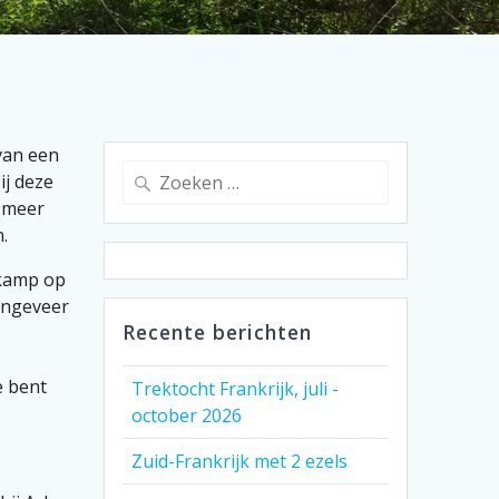
van een
Zoeken
ij deze
naar:
 meer
.
 kamp op
 ongeveer
Recente berichten
e bent
Trektocht Frankrijk, juli -
october 2026
Zuid-Frankrijk met 2 ezels