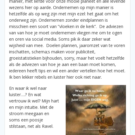
manier, met liefde voor onze mooie planeet en alle levende
wezens hier op aarde. Ondernemen op mijn manier is
hetzelfde als op weg zijn met mijn ezel: het gaat om het
onderweg zijn. Ondernemen zonder eindplannen is
misschien een soort van ”vloeken in de kerk”. De adviezen
van van hoe je moet ondernemen vliegen me om te ogen
en oren via social media. Soms pik ik daar zeker wat
wijsheid van mee. Doelen plannen, jaaromzet van te voren
inschatten, schema;s maken voor publiciteit,
groeistatistieken bijhouden, sorry, maar het voelt hetzelfde
als de adviezen van hoe je aan een baan moet komen,
iedereen heeft tips en wil een ander vertellen hoe het moet.
Ik ben lekker rebels en luister hier ook niet naar.
En waar ik wel naar
luister….? En wat
vertrouw ik wel? Mijn hart
en mijn intuitie. Met de
stroom meegaan en
soms een poosje
stilstaan, net als Ravel.