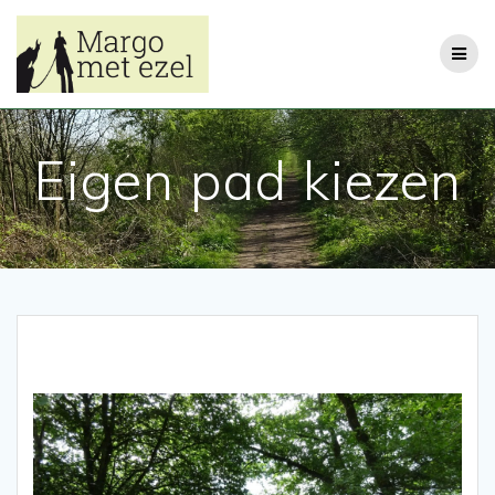
Ga
naar
de
inhoud
Eigen pad kiezen