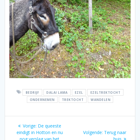
BEDRIJF
DALAI LAMA
EZEL
EZELTREKTOCHT
ONDERNEMEN
TREKTOCHT
WANDELEN
Bericht
Vorig
Vorige:
De queeste
navigatie
bericht:
Volgend
eindigt in Hotton en nu
Volgende:
Terug naar
bericht:
nog verslag van het
huis