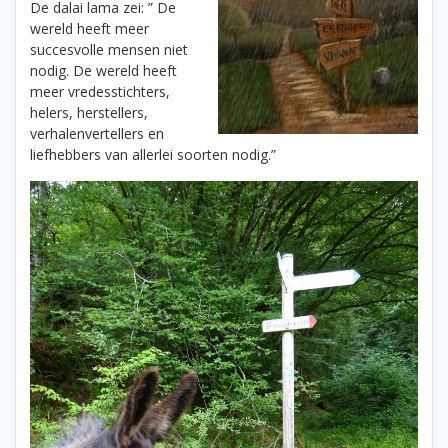
De dalai lama zei: ” De
wereld heeft meer
succesvolle mensen niet
nodig. De wereld heeft
meer vredesstichters,
helers, herstellers,
verhalenvertellers en
liefhebbers van allerlei soorten nodig.”