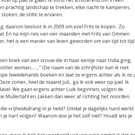
 ezel op pad te gaan. Ik vond het schitterend om in een
n prachtig landschap te trekken, elke nacht te kamperen,
stoken, de stilte te ervaren.
eg, daarom besloot ik in 2009 om ezel Frits te kopen. Zo
d. En na mijn reis van vier maanden met Frits van Ommen
er, het is een manier van leven geworden om van tijd tot tijd
 een boek van een vrouw die in haar eentje naar India ging,
l other woman……..” (De naam van de schrijfster kan ik niet
pe tweedehands boeken en laat ze ergens achter als ik ze u
Deze zomer, heel de maand juli, ga ik ook weer op pad. Ik
avel. We gaan ergens achter Luik beginnen, volgen de
e Mullertahl en zakken dan weer af richting het noorden.
k die vrijheidsdrang in je hebt? Omdat je dagelijks hard werkt
n je hart volgen? Waarom doe je het zelf niet? Houdt iets je