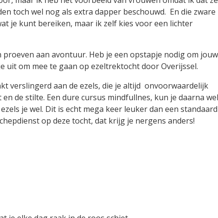
oor, maar ik heb het voorbeeld van vrouwen omdat ik dat ze
den toch wel nog als extra dapper beschouwd. En die zware
t je kunt bereiken, maar ik zelf kies voor een lichter
en proeven aan avontuur. Heb je een opstapje nodig om jou
je uit om mee te gaan op ezeltrektocht door Overijssel.
kt verslingerd aan de ezels, die je altijd onvoorwaardelijk
 en de stilte. Een dure cursus mindfullnes, kun je daarna we
de ezels je wel. Dit is echt mega keer leuker dan een standaard
schepdienst op deze tocht, dat krijg je nergens anders!