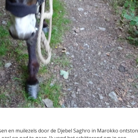
sen en muilezels door de Djebel Saghro in Marokko ontsto