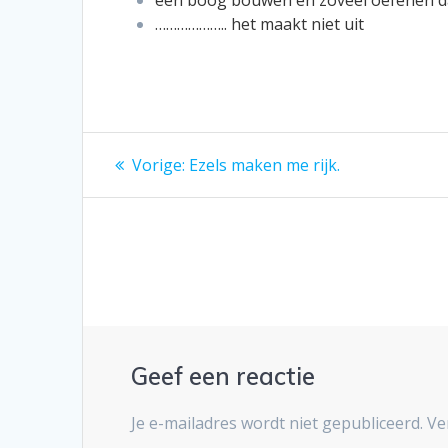
een boog bouwen en zoveel oefenen dat
……………….. het maakt niet uit
Bericht
Vorig
Vorige:
Ezels maken me rijk.
bericht:
navigatie
Geef een reactie
Je e-mailadres wordt niet gepubliceerd.
Ve