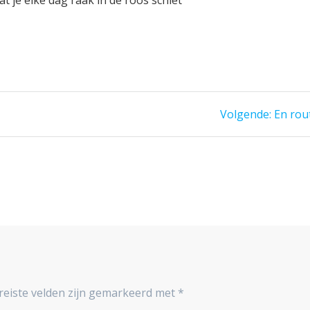
 je elke dag raak in de roos schiet
Volge
Volgende:
En rou
bericht
reiste velden zijn gemarkeerd met
*