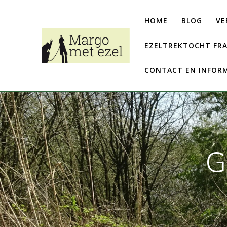
Ga
naar
HOME
BLOG
VE
de
inhoud
EZELTREKTOCHT FRA
CONTACT EN INFOR
G