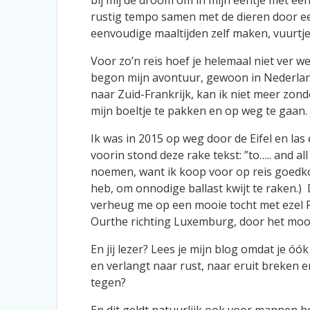
bij mij de droom om in mijn eentje met een
rustig tempo samen met de dieren door ee
eenvoudige maaltijden zelf maken, vuurtje 
Voor zo’n reis hoef je helemaal niet ver w
begon mijn avontuur, gewoon in Nederlan
naar Zuid-Frankrijk, kan ik niet meer zond
mijn boeltje te pakken en op weg te gaan.
Ik was in 2015 op weg door de Eifel en las
voorin stond deze rake tekst: ”to….. and al
noemen, want ik koop voor op reis goedko
heb, om onnodige ballast kwijt te raken.) 
verheug me op een mooie tocht met ezel R
Ourthe richting Luxemburg, door het mooi
En jij lezer? Lees je mijn blog omdat je óó
en verlangt naar rust, naar eruit breken e
tegen?