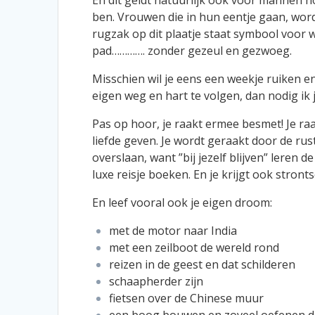
En dit geldt natuurlijk ook voor mannen h
ben. Vrouwen die in hun eentje gaan, wor
rugzak op dit plaatje staat symbool voor wa
pad…………. zonder gezeul en gezwoeg.
Misschien wil je eens een weekje ruiken 
eigen weg en hart te volgen, dan nodig ik 
Pas op hoor, je raakt ermee besmet! Je raa
liefde geven. Je wordt geraakt door de rust
overslaan, want ”bij jezelf blijven” leren 
luxe reisje boeken. En je krijgt ook stront
En leef vooral ook je eigen droom:
met de motor naar India
met een zeilboot de wereld rond
reizen in de geest en dat schilderen
schaapherder zijn
fietsen over de Chinese muur